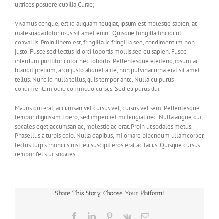
ultrices posuere cubilia Curae;
Vivamus congue, est id aliquam feugiat, ipsum est molestie sapien, at
malesuada dolor risus sit amet enim. Quisque fringilla tincidunt
convallis. Proin libero est, fringilla id fringilla sed, condimentum non
justo. Fusce sed lectus id orci lobortis mollis sed eu sapien. Fusce
interdum porttitor dolor nec lobortis. Pellentesque eleifend, ipsum ac
blandit pretium, arcu justo aliquet ante, non pulvinar urna erat sit amet
tellus. Nunc id nulla tellus, quis tempor ante. Nulla eu purus
condimentum odio commodo cursus. Sed eu purus dui.
Mauris dui erat, accumsan vel cursus vel, cursus vel sem. Pellentesque
tempor dignissim libero, sed imperdiet mi feugiat nec. Nulla augue dui,
sodales eget accumsan ac, molestie ac erat. Proin ut sodales metus.
Phasellus a turpis odio. Nulla dapibus, mi ornare bibendum ullamcorper,
lectus turpis rhoncus nisl, eu suscipit eros erat ac lacus. Quisque cursus
tempor felis ut sodales.
Share This Story, Choose Your Platform!
Facebook
LinkedIn
Pinterest
Vk
Email