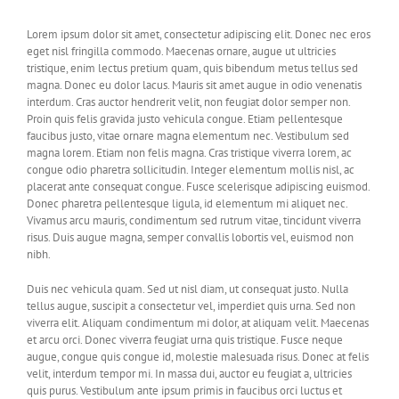
Voluptas sadips ipsums sit dolores
Lorem ipsum dolor sit amet, consectetur adipiscing elit. Donec nec eros
eget nisl fringilla commodo. Maecenas ornare, augue ut ultricies
tristique, enim lectus pretium quam, quis bibendum metus tellus sed
magna. Donec eu dolor lacus. Mauris sit amet augue in odio venenatis
interdum. Cras auctor hendrerit velit, non feugiat dolor semper non.
Proin quis felis gravida justo vehicula congue. Etiam pellentesque
faucibus justo, vitae ornare magna elementum nec. Vestibulum sed
magna lorem. Etiam non felis magna. Cras tristique viverra lorem, ac
congue odio pharetra sollicitudin. Integer elementum mollis nisl, ac
placerat ante consequat congue. Fusce scelerisque adipiscing euismod.
Donec pharetra pellentesque ligula, id elementum mi aliquet nec.
Vivamus arcu mauris, condimentum sed rutrum vitae, tincidunt viverra
risus. Duis augue magna, semper convallis lobortis vel, euismod non
nibh.
Duis nec vehicula quam. Sed ut nisl diam, ut consequat justo. Nulla
tellus augue, suscipit a consectetur vel, imperdiet quis urna. Sed non
viverra elit. Aliquam condimentum mi dolor, at aliquam velit. Maecenas
et arcu orci. Donec viverra feugiat urna quis tristique. Fusce neque
augue, congue quis congue id, molestie malesuada risus. Donec at felis
velit, interdum tempor mi. In massa dui, auctor eu feugiat a, ultricies
quis purus. Vestibulum ante ipsum primis in faucibus orci luctus et