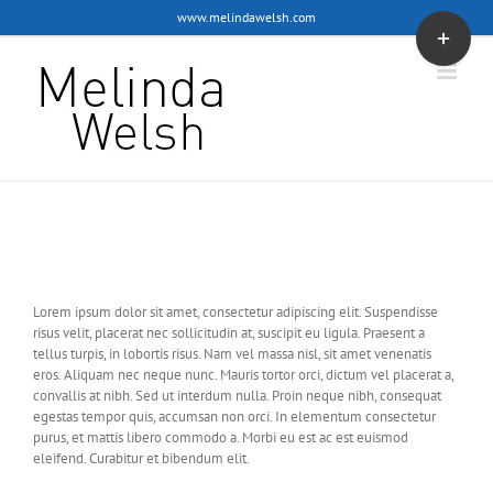
Skip
www.melindawelsh.com
Toggle
to
Sliding
content
Bar
Area
In hac habitasse platea dictumst. Duis vel neque
vitae magna scelerisque volutpat.
Lorem ipsum dolor sit amet, consectetur adipiscing elit. Suspendisse
risus velit, placerat nec sollicitudin at, suscipit eu ligula. Praesent a
tellus turpis, in lobortis risus. Nam vel massa nisl, sit amet venenatis
eros. Aliquam nec neque nunc. Mauris tortor orci, dictum vel placerat a,
convallis at nibh. Sed ut interdum nulla. Proin neque nibh, consequat
egestas tempor quis, accumsan non orci. In elementum consectetur
purus, et mattis libero commodo a. Morbi eu est ac est euismod
eleifend. Curabitur et bibendum elit.